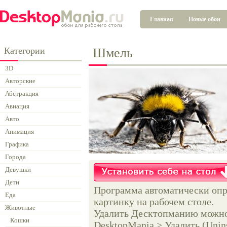
Главная
Новые обои
Категории
Шмель
3D
Авторские
Абстракция
Авиация
Авто
Анимация
Графика
Города
Девушки
Дети
Программа автоматически опр
Еда
картинку на рабочем столе.
Животные
Удалить Десктопманию можно 
Кошки
DesktopMania > Удалить (Unins