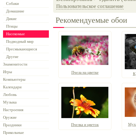
Собаки
Пользовательское соглашение
Домашние
Рекомендуемые обои
Дикие
Птицы
Насекомые
Подводный мир
Пресмыкающиеся
Другие
Знаменитости
Игры
Пчела на цветке
К
Компьютеры
Календари
Любовь
Музыка
Настроения
Оружие
Мух
Пчелка и цветок
Праздники
Прикольные