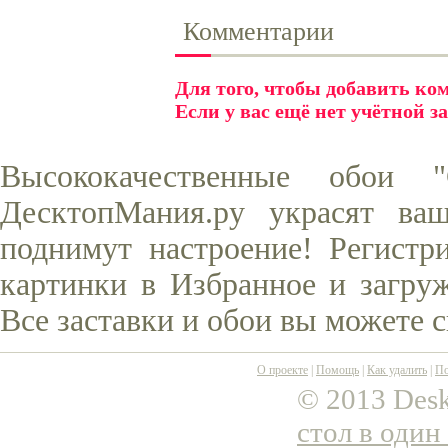
Комментарии
Для того, чтобы добавить к
Если у вас ещё нет учётной з
Высококачественные обои 
ДесктопМания.ру украсят ва
поднимут настроение! Регистр
картинки в Избранное и загруж
Все заставки и обои вы можете 
О проекте
|
Помощь
|
Как удалить
|
По
© 2013 Desk
стол в один