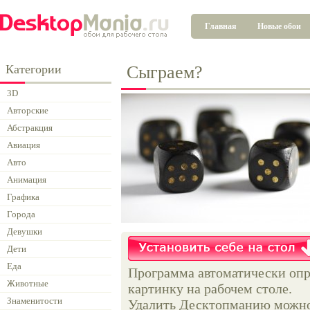
Главная
Новые обои
Категории
Сыграем?
3D
Авторские
Абстракция
Авиация
Авто
Анимация
Графика
Города
Девушки
Дети
Еда
Программа автоматически опр
Животные
картинку на рабочем столе.
Знаменитости
Удалить Десктопманию можно 