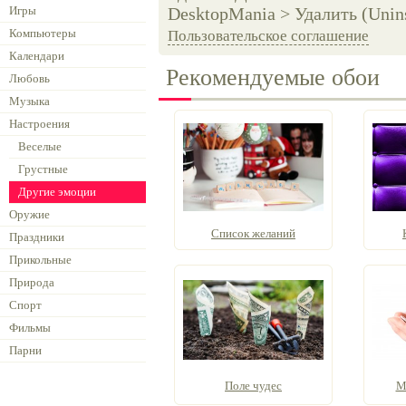
Игры
DesktopMania > Удалить (Unins
Компьютеры
Пользовательское соглашение
Календари
Рекомендуемые обои
Любовь
Музыка
Настроения
Веселые
Грустные
Другие эмоции
Оружие
Список желаний
Праздники
Прикольные
Природа
Спорт
Фильмы
Парни
Поле чудес
М