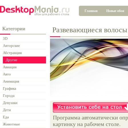
Главная
Новые обои
Категории
Развевающиеся волосы
3D
Авторские
Абстракция
Другие
Авиация
Авто
Анимация
Графика
Города
Девушки
Дети
Программа автоматически опр
Еда
картинку на рабочем столе.
Животные