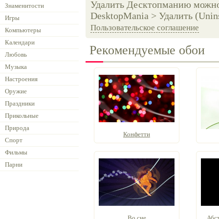
Удалить Десктопманию можно 
Знаменитости
DesktopMania > Удалить (Unins
Игры
Пользовательское соглашение
Компьютеры
Календари
Рекомендуемые обои
Любовь
Музыка
Настроения
Оружие
Праздники
Прикольные
Природа
Конфетти
Спорт
Фильмы
Парни
Во сне
Абст