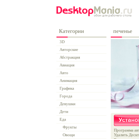
Категории
печенье
3D
Авторские
Абстракция
Авиация
Авто
Анимация
Графика
Города
Девушки
Дети
Еда
Фрукты
Программа авт
Овощи
Удалить Дескт