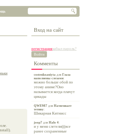
ощь
Вход на сайт
регистрация
забыл пароль?
Войти
Комменты
ньки
costenkoaniyta
для
Глаза
наполнены слезами
:
можно больше обой по
этому аниме?Оно
называется:когда плачут
цикады
QWE987
для
Натягивает
тетиву
:
Шикарная Китнисс
joop7
для
Halo 4
:
оле.
и у меня слетели(((все
tall).
ранее сохраненные