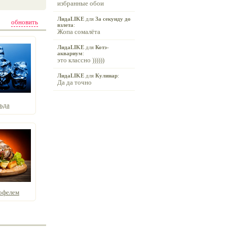
избранные обои
ЛидаLIKE
для
За секунду до
обновить
взлета
:
Жопа сомалёта
ЛидаLIKE
для
Котэ-
аквариум
:
это классно ))))))
ЛидаLIKE
для
Кулинар
:
Да да точно
ьда
офелем