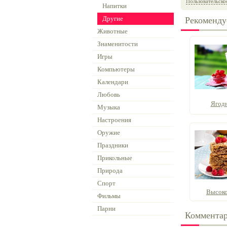
Пользовательско
Напитки
Другие
Рекоменду
Животные
Знаменитости
Игры
Компьютеры
Календари
Любовь
Ягод
Музыка
Настроения
Оружие
Праздники
Прикольные
Природа
Спорт
Высоко
Фильмы
Парни
Коммента