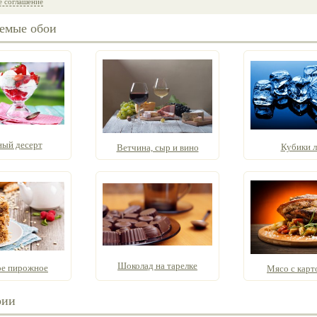
е соглашение
емые обои
ный десерт
Кубики л
Ветчина, сыр и вино
Шоколад на тарелке
е пирожное
Мясо с карт
рии