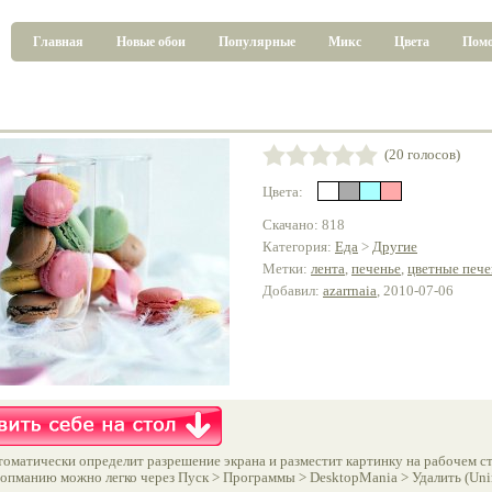
Главная
Новые обои
Популярные
Микс
Цвета
Пом
(20 голосов)
Цвета:
Скачано: 818
Категория:
Еда
>
Другие
Метки:
лента
,
печенье
,
цветные пече
Добавил:
azarrnaia
, 2010-07-06
оматически определит разрешение экрана и разместит картинку на рабочем ст
опманию можно легко через Пуск > Программы > DesktopMania > Удалить (Unins