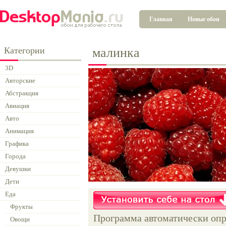
Главная
Новые обои
Категории
малинка
3D
Авторские
Абстракция
Авиация
Авто
Анимация
Графика
Города
Девушки
Дети
Еда
Фрукты
Программа автоматически опр
Овощи