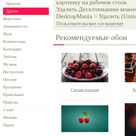
картинку на рабочем столе.
Напитки
Удалить Десктопманию можно 
Другие
DesktopMania > Удалить (Unins
Животные
Пользовательское соглашение
Знаменитости
Игры
Рекомендуемые обои
Компьютеры
Календари
Любовь
Музыка
Настроения
Оружие
Праздники
Спелая черешня
В
Прикольные
Природа
Спорт
Фильмы
Парни