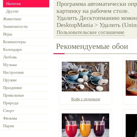
Программа автоматически опр
Напитки
картинку на рабочем столе.
Другие
Удалить Десктопманию можно 
Животные
DesktopMania > Удалить (Unins
Знаменитости
Пользовательское соглашение
Игры
Компьютеры
Рекомендуемые обои
Календари
Любовь
Музыка
Настроения
Оружие
Праздники
Прикольные
Кофе с печеньем
Природа
Спорт
Фильмы
Парни