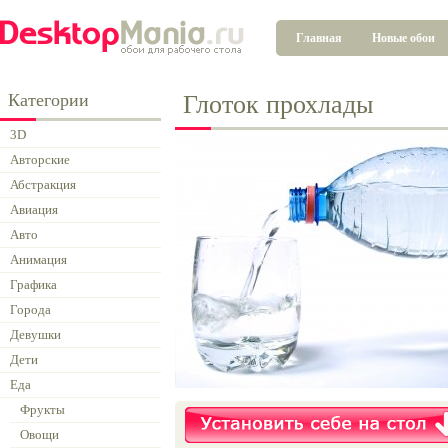
Главная
Новые обои
Категории
Глоток прохлады
3D
Авторские
Абстракция
Авиация
Авто
Анимация
Графика
Города
Девушки
Дети
Еда
Фрукты
Овощи