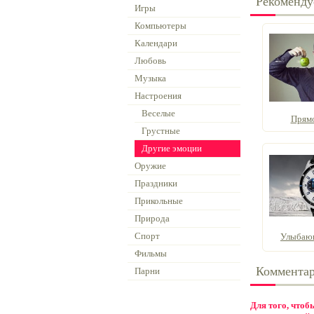
Рекоменду
Игры
Компьютеры
Календари
Любовь
Музыка
Настроения
Веселые
Прямо
Грустные
Другие эмоции
Оружие
Праздники
Прикольные
Природа
Спорт
Улыбающ
Фильмы
Коммента
Парни
Для того, что