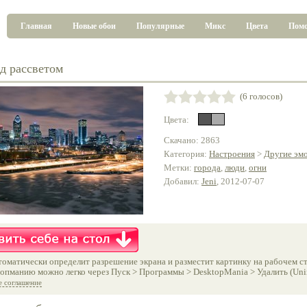
Главная
Новые обои
Популярные
Микс
Цвета
Пом
ед рассветом
(6 голосов)
Цвета:
Скачано: 2863
Категория:
Настроения
>
Другие эм
Метки:
города
,
люди
,
огни
Добавил:
Jeni
, 2012-07-07
оматически определит разрешение экрана и разместит картинку на рабочем ст
опманию можно легко через Пуск > Программы > DesktopMania > Удалить (Unins
е соглашение