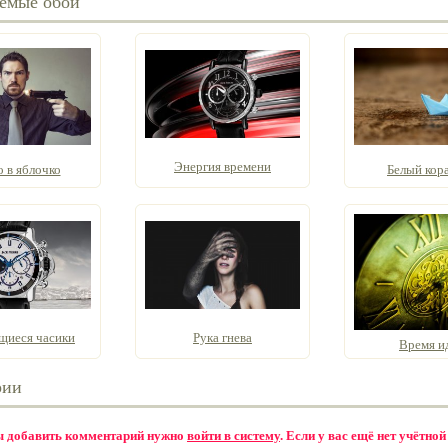
емые обои
Энергия времени
 в яблочко
Белый кор
иеся часики
Рука гнева
Время и
рии
бы добавить комментарий нужно
войти в систему
. Если у вас ещё нет учётной