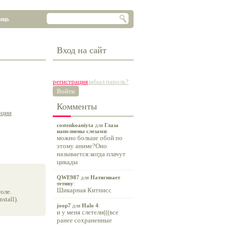
ощь
Вход на сайт
регистрация
забыл пароль?
Войти
Комменты
оции
costenkoaniyta
для
Глаза
наполнены слезами
:
можно больше обой по
этому аниме?Оно
называется:когда плачут
цикады
QWE987
для
Натягивает
тетиву
:
Шикарная Китнисс
оле.
tall).
joop7
для
Halo 4
:
и у меня слетели(((все
ранее сохраненные