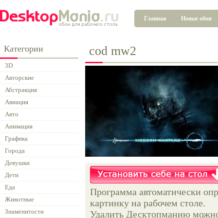
Главная
Новые обои
Категории
cod mw2
3D
Авторские
Абстракция
Авиация
Авто
Анимация
Графика
Города
Девушки
Дети
Еда
Программа автоматически опр
Животные
картинку на рабочем столе.
Знаменитости
Удалить Десктопманию можно 