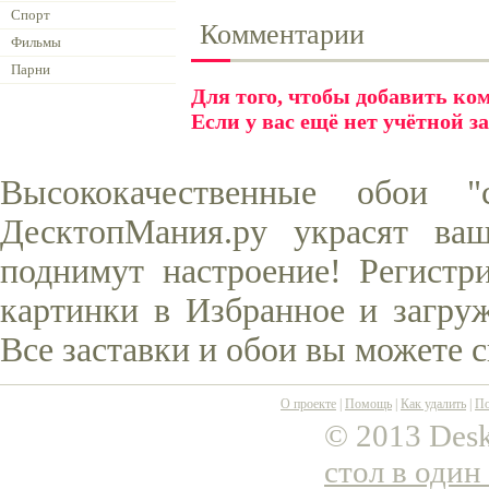
Спорт
Комментарии
Фильмы
Парни
Для того, чтобы добавить к
Если у вас ещё нет учётной з
Высококачественные обои
ДесктопМания.ру украсят ва
поднимут настроение! Регистр
картинки в Избранное и загруж
Все заставки и обои вы можете 
О проекте
|
Помощь
|
Как удалить
|
По
© 2013 Desk
стол в один