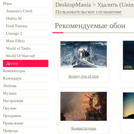
Игры
DesktopMania > Удалить (Unins
Assassin's Creed
Пользовательское соглашение
Diablo III
Рекомендуемые обои
Final Fantasy
Lineage 2
Mass Effect
World of Tanks
World Of Warcraft
Другие
Компьютеры
destiny rise of iron
Календари
Любовь
Музыка
Настроения
Оружие
Праздники
Прикольные
Конкистадоры
Природа