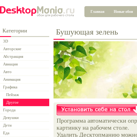
Главная
Новые обои
Категории
Бушующая зелень
3D
Авторские
Абстракция
Авиация
Авто
Анимация
Графика
Пейзаж
Другое
Города
Девушки
Программа автоматически опр
Дети
картинку на рабочем столе.
Еда
Удалить Десктопманию можно 