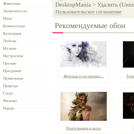
Животные
DesktopMania > Удалить (Unins
Знаменитости
Пользовательское соглашение
Игры
Рекомендуемые обои
Компьютеры
Календари
Любовь
Музыка
Настроения
Оружие
Праздники
Женская естественнос...
Темн
Прикольные
Природа
Спорт
Фильмы
Парни
Воительница в латах