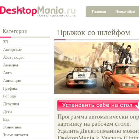
Главная
Новые обои
Категории
Прыжок со шлейфом
3D
Авторские
Абстракция
Авиация
Авто
Анимация
Графика
Города
Девушки
Дети
Программа автоматически опр
Еда
картинку на рабочем столе.
Животные
Удалить Десктопманию можно 
Знаменитости
DesktopMania > Удалить (Unins