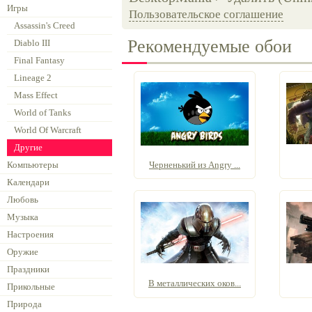
Игры
Пользовательское соглашение
Assassin's Creed
Рекомендуемые обои
Diablo III
Final Fantasy
Lineage 2
Mass Effect
World of Tanks
World Of Warcraft
Другие
Компьютеры
Черненький из Angry ...
Календари
Любовь
Музыка
Настроения
Оружие
Праздники
В металлических оков...
Прикольные
Природа