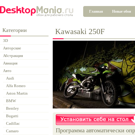
Главная
Новые обои
Категории
Kawasaki 250F
3D
Авторские
Абстракция
Авиация
Авто
Audi
Alfa Romeo
Aston Martin
BMW
Bentley
Bugatti
Cadillac
Программа автоматически опр
Camaro