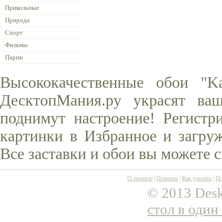
Прикольные
Природа
Спорт
Фильмы
Парни
Высококачественные обои "K
ДесктопМания.ру украсят ва
поднимут настроение! Регистр
картинки в Избранное и загруж
Все заставки и обои вы можете 
О проекте
|
Помощь
|
Как удалить
|
По
© 2013 Desk
стол в один