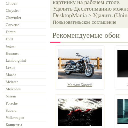
картинку на рабочем столе.
Citroen
Удалить Десктопманию можно 
Chrysler
DesktopMania > Удалить (Unins
Chevrolet
Пользовательское соглашение
Corvette
Ferrari
Рекомендуемые обои
Ford
Jaguar
Hummer
Lamborghini
Lexus
Mazda
Mclaren
Малыш Харлей
Mercedes
Nissan
Porsche
Subaru
Volkswagen
Концепты