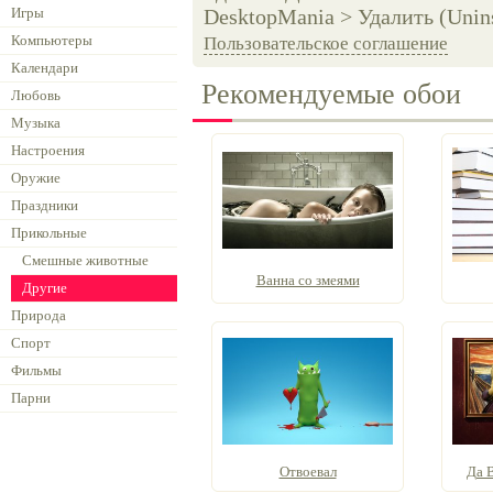
Игры
DesktopMania > Удалить (Unins
Компьютеры
Пользовательское соглашение
Календари
Рекомендуемые обои
Любовь
Музыка
Настроения
Оружие
Праздники
Прикольные
Смешные животные
Ванна со змеями
Другие
Природа
Спорт
Фильмы
Парни
Отвоевал
Да 