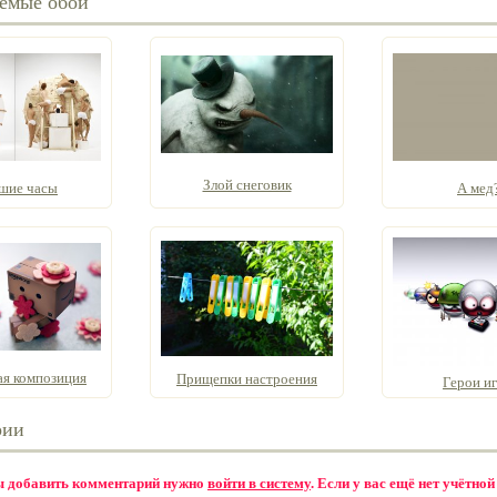
емые обои
Злой снеговик
шие часы
А мед
ая композиция
Прищепки настроения
Герои и
рии
бы добавить комментарий нужно
войти в систему
. Если у вас ещё нет учётной