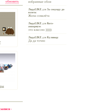
обновить
избранные обои
ЛидаLIKE
для
За секунду до
взлета
:
Жопа сомалёта
ЛидаLIKE
для
Котэ-
аквариум
:
это классно ))))))
ЛидаLIKE
для
Кулинар
:
Да да точно
?
гры
 записи -