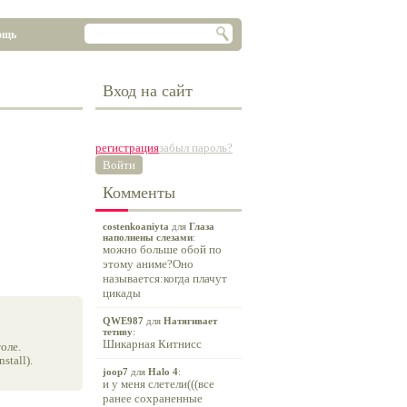
ощь
Вход на сайт
регистрация
забыл пароль?
Войти
Комменты
costenkoaniyta
для
Глаза
наполнены слезами
:
можно больше обой по
этому аниме?Оно
называется:когда плачут
цикады
QWE987
для
Натягивает
тетиву
:
Шикарная Китнисс
оле.
tall).
joop7
для
Halo 4
:
и у меня слетели(((все
ранее сохраненные