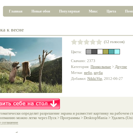
Главная
Новые обои
Популярные
Микс
Цвета
Пом
ка к весне
(12 голосов)
Цвета:
Скачано: 2373
Категория:
Прикольные
>
Другие
Метки:
небо
,
шуба
Добавил:
NikkiVip
, 2012-06-27
оматически определит разрешение экрана и разместит картинку на рабочем ст
опманию можно легко через Пуск > Программы > DesktopMania > Удалить (Unins
е соглашение