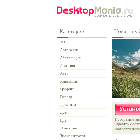
Категории
Новая шуб
3D
Авторские
Абстракция
Авиация
Авто
Анимация
Графика
Города
Девушки
Дети
Программа авт
Еда
Удалить Дескт
Животные
Пользовательско
Знаменитости