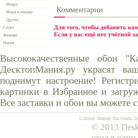
Макро
Комментарии
Моря и океаны
Другие
Для того, чтобы добавить к
Спорт
Если у вас ещё нет учётной з
Фильмы
Парни
Высококачественные обои "К
ДесктопМания.ру украсят ва
поднимут настроение! Регистр
картинки в Избранное и загруж
Все заставки и обои вы можете 
О проекте
|
Помощь
|
Как удалить
|
По
© 2013 Desk
стол в один