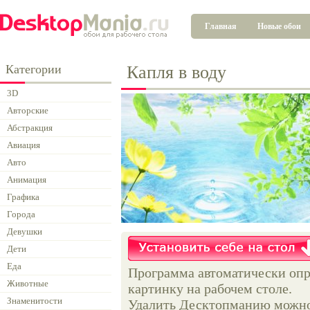
Главная
Новые обои
Категории
Капля в воду
3D
Авторские
Абстракция
Авиация
Авто
Анимация
Графика
Города
Девушки
Дети
Еда
Программа автоматически опр
Животные
картинку на рабочем столе.
Знаменитости
Удалить Десктопманию можно 