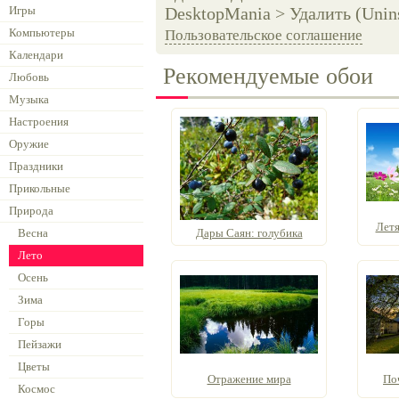
Игры
DesktopMania > Удалить (Unins
Компьютеры
Пользовательское соглашение
Календари
Рекомендуемые обои
Любовь
Музыка
Настроения
Оружие
Праздники
Прикольные
Природа
Летя
Весна
Дары Саян: голубика
Лето
Осень
Зима
Горы
Пейзажи
Цветы
Отражение мира
По
Космос