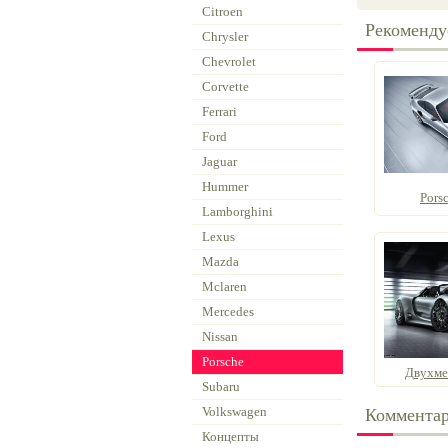
Citroen
Рекоменду
Chrysler
Chevrolet
Corvette
Ferrari
Ford
Jaguar
Hummer
Porsc
Lamborghini
Lexus
Mazda
Mclaren
Mercedes
Nissan
Porsche
Двухме
Subaru
Volkswagen
Коммента
Концепты