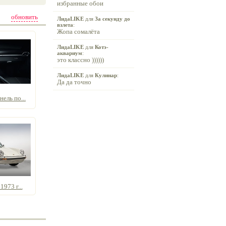
избранные обои
обновить
ЛидаLIKE
для
За секунду до
взлета
:
Жопа сомалёта
ЛидаLIKE
для
Котэ-
аквариум
:
это классно ))))))
ЛидаLIKE
для
Кулинар
:
Да да точно
ель по...
1973 г...