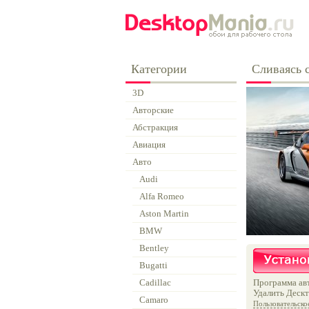
Категории
Сливаясь 
3D
Авторские
Абстракция
Авиация
Авто
Audi
Alfa Romeo
Aston Martin
BMW
Bentley
Bugatti
Cadillac
Программа авт
Удалить Дескт
Camaro
Пользовательско