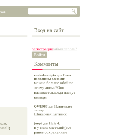
ощь
Вход на сайт
регистрация
забыл пароль?
Войти
Комменты
costenkoaniyta
для
Глаза
наполнены слезами
:
можно больше обой по
этому аниме?Оно
называется:когда плачут
цикады
QWE987
для
Натягивает
тетиву
:
Шикарная Китнисс
оле.
joop7
для
Halo 4
:
и у меня слетели(((все
tall).
ранее сохраненные