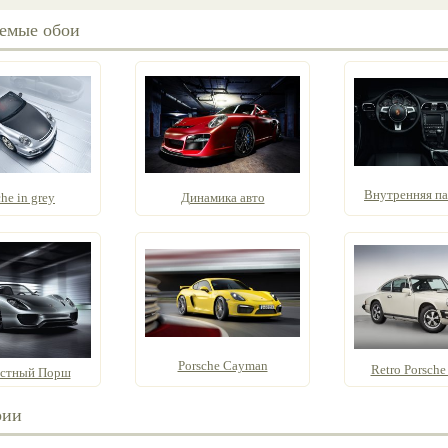
емые обои
Внутренняя пан
he in grey
Динамика авто
Porsche Cayman
Retro Porsche 
стный Порш
рии