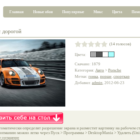
Главная
Новые обои
Популярные
Микс
Цвета
Пом
с дорогой
(14 голосов)
Цвета:
Скачано: 1879
Категория:
Авто
>
Porsche
Метки:
гонка
,
порше
,
спорткар
Добавил:
admin
, 2012-06-23
оматически определит разрешение экрана и разместит картинку на рабочем ст
опманию можно легко через Пуск > Программы > DesktopMania > Удалить (Unins
е соглашение