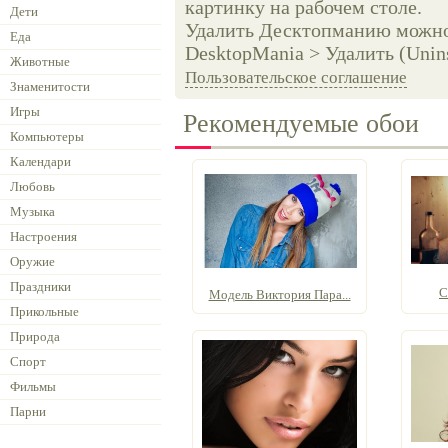
картинку на рабочем столе.
Дети
Удалить Десктопманию можно 
Еда
DesktopMania > Удалить (Unins
Животные
Пользовательское соглашение
Знаменитости
Игры
Рекомендуемые обои
Компьютеры
Календари
Любовь
Музыка
Настроения
Оружие
Праздники
С
Модель Виктория Пара...
Прикольные
Природа
Спорт
Фильмы
Парни