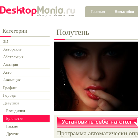
Главная
Новые обои
Категории
Полутень
3D
Авторские
Абстракция
Авиация
Авто
Анимация
Графика
Города
Девушки
Блондинки
Брюнетки
Рыжие
Программа автоматически опр
Другие