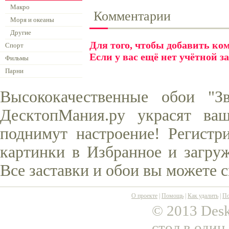
Макро
Комментарии
Моря и океаны
Другие
Для того, чтобы добавить к
Спорт
Если у вас ещё нет учётной з
Фильмы
Парни
Высококачественные обои "З
ДесктопМания.ру украсят ва
поднимут настроение! Регистр
картинки в Избранное и загруж
Все заставки и обои вы можете 
О проекте
|
Помощь
|
Как удалить
|
По
© 2013 Desk
стол в один