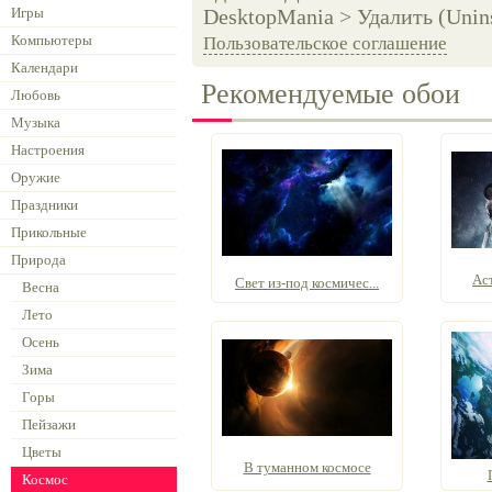
Игры
DesktopMania > Удалить (Unins
Компьютеры
Пользовательское соглашение
Календари
Рекомендуемые обои
Любовь
Музыка
Настроения
Оружие
Праздники
Прикольные
Природа
Ас
Свет из-под космичес...
Весна
Лето
Осень
Зима
Горы
Пейзажи
Цветы
В туманном космосе
Космос