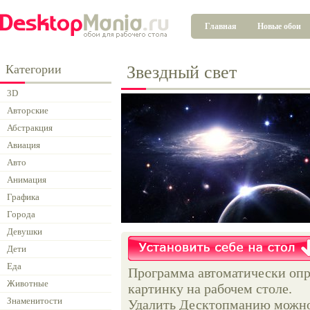
Главная
Новые обои
Категории
Звездный свет
3D
Авторские
Абстракция
Авиация
Авто
Анимация
Графика
Города
Девушки
Дети
Еда
Программа автоматически опр
Животные
картинку на рабочем столе.
Знаменитости
Удалить Десктопманию можно 