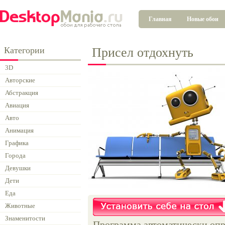
Главная
Новые обои
Категории
Присел отдохнуть
3D
Авторские
Абстракция
Авиация
Авто
Анимация
Графика
Города
Девушки
Дети
Еда
Животные
Знаменитости
Программа автоматически опр