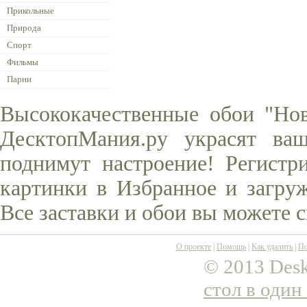
Прикольные
Природа
Спорт
Фильмы
Парни
Высококачественные обои "Но
ДесктопМания.ру украсят ва
поднимут настроение! Регистр
картинки в Избранное и загруж
Все заставки и обои вы можете 
О проекте
|
Помощь
|
Как удалить
|
По
© 2013 Desk
стол в один