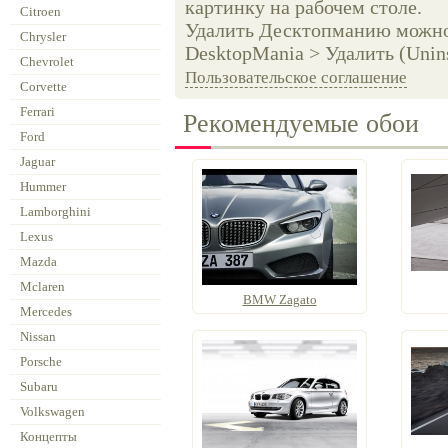
картинку на рабочем столе.
Citroen
Удалить Десктопманию можно 
Chrysler
DesktopMania > Удалить (Unins
Chevrolet
Пользовательское соглашение
Corvette
Ferrari
Рекомендуемые обои
Ford
Jaguar
Hummer
Lamborghini
Lexus
Mazda
Mclaren
BMW Zagato
Mercedes
Nissan
Porsche
Subaru
Volkswagen
Концепты