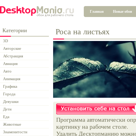
Главная
Новые обои
Категории
Роса на листьях
3D
Авторские
Абстракция
Авиация
Авто
Анимация
Графика
Города
Девушки
Дети
Еда
Программа автоматически опр
Животные
картинку на рабочем столе.
Знаменитости
Удалить Десктопманию можно 