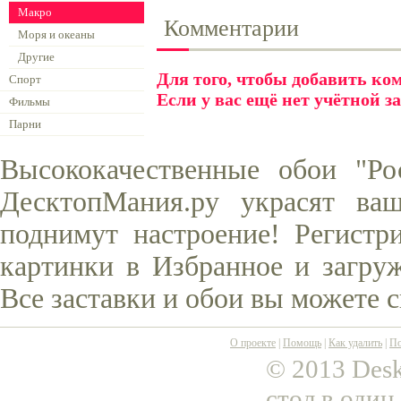
Макро
Комментарии
Моря и океаны
Другие
Для того, чтобы добавить к
Спорт
Если у вас ещё нет учётной з
Фильмы
Парни
Высококачественные обои "Ро
ДесктопМания.ру украсят ва
поднимут настроение! Регистр
картинки в Избранное и загруж
Все заставки и обои вы можете 
О проекте
|
Помощь
|
Как удалить
|
По
© 2013 Desk
стол в один