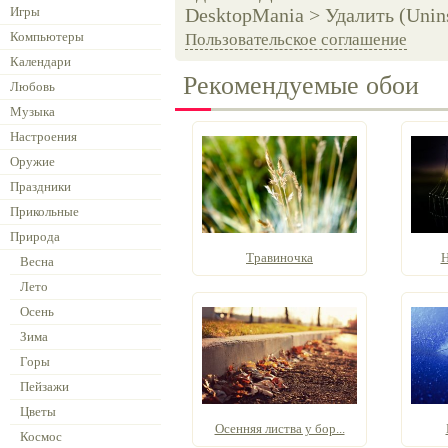
Игры
DesktopMania > Удалить (Unins
Компьютеры
Пользовательское соглашение
Календари
Рекомендуемые обои
Любовь
Музыка
Настроения
Оружие
Праздники
Прикольные
Природа
Травиночка
Н
Весна
Лето
Осень
Зима
Горы
Пейзажи
Цветы
Осенняя листва у бор...
Космос