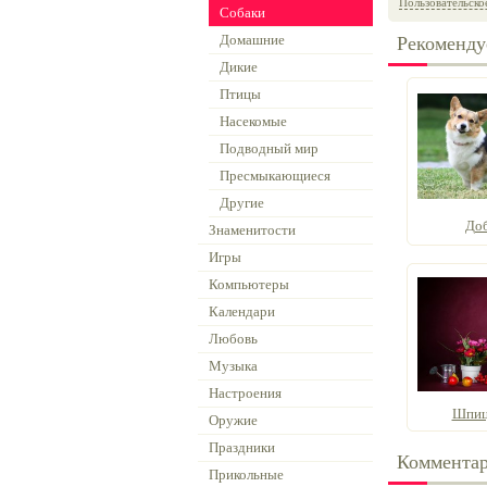
Пользовательско
Собаки
Домашние
Рекоменду
Дикие
Птицы
Насекомые
Подводный мир
Пресмыкающиеся
Другие
Доб
Знаменитости
Игры
Компьютеры
Календари
Любовь
Музыка
Настроения
Шпиц
Оружие
Праздники
Коммента
Прикольные