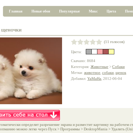
Главная
Новые обои
Популярные
Микс
Цвета
Пом
 щеночки
(11 голосов)
Цвета:
Скачано: 8684
Категория:
Животные
>
Собаки
Метки:
животное
,
собаки
,
щенок
Добавил:
YaMaHa
, 2012-06-04
оматически определит разрешение экрана и разместит картинку на рабочем ст
опманию можно легко через Пуск > Программы > DesktopMania > Удалить (Unins