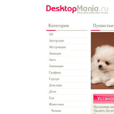
Категории
Пушистые
3D
Авторские
Абстракция
Авиация
Авто
Анимация
Графика
Города
Девушки
Дети
Еда
Животные
Программа авт
Кошки
Удалить Дескт