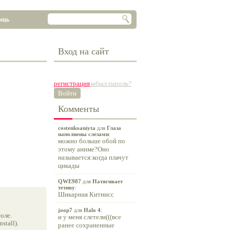
ощь
Вход на сайт
регистрация
забыл пароль?
Войти
Комменты
costenkoaniyta
для
Глаза
наполнены слезами
:
можно больше обой по
этому аниме?Оно
называется:когда плачут
цикады
QWE987
для
Натягивает
тетиву
:
Шикарная Китнисс
joop7
для
Halo 4
:
оле.
и у меня слетели(((все
tall).
ранее сохраненные