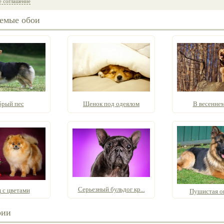
е соглашение
емые обои
рый пес
Щенок под одеялом
В весеннем
Серьезный бульдог кр...
 с цветами
Пушистая о
рии