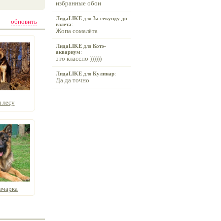
избранные обои
ЛидаLIKE
для
За секунду до
обновить
взлета
:
Жопа сомалёта
ЛидаLIKE
для
Котэ-
аквариум
:
это классно ))))))
ЛидаLIKE
для
Кулинар
:
Да да точно
 лесу
вчарка