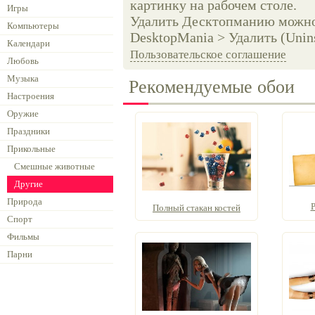
картинку на рабочем столе.
Игры
Удалить Десктопманию можно 
Компьютеры
DesktopMania > Удалить (Unins
Календари
Пользовательское соглашение
Любовь
Музыка
Рекомендуемые обои
Настроения
Оружие
Праздники
Прикольные
Смешные животные
Другие
Природа
Р
Полный стакан костей
Спорт
Фильмы
Парни