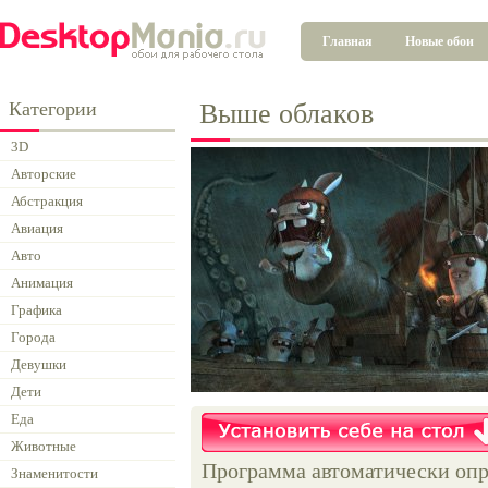
Главная
Новые обои
Категории
Выше облаков
3D
Авторские
Абстракция
Авиация
Авто
Анимация
Графика
Города
Девушки
Дети
Еда
Животные
Программа автоматически опр
Знаменитости