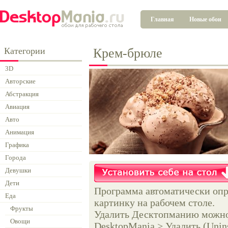
Главная
Новые обои
Категории
Крем-брюле
3D
Авторские
Абстракция
Авиация
Авто
Анимация
Графика
Города
Девушки
Дети
Программа автоматически опр
Еда
картинку на рабочем столе.
Фрукты
Удалить Десктопманию можно 
Овощи
DesktopMania > Удалить (Unins