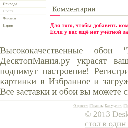
Природа
Комментарии
Спорт
Фильмы
Для того, чтобы добавить к
Парни
Если у вас ещё нет учётной з
Высококачественные обои
ДесктопМания.ру украсят ва
поднимут настроение! Регистр
картинки в Избранное и загруж
Все заставки и обои вы можете 
О проекте
|
Помощь
|
Как удалить
|
По
© 2013 Desk
стол в один