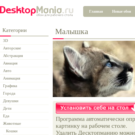
Главная
Новые обои
Категории
Малышка
3D
Авторские
Абстракция
Авиация
Авто
Анимация
Графика
Города
Девушки
Дети
Еда
Программа автоматически опр
Животные
картинку на рабочем столе.
Кошки
Удалить Десктопманию можно 