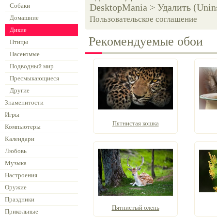
Собаки
DesktopMania > Удалить (Unins
Домашние
Пользовательское соглашение
Дикие
Рекомендуемые обои
Птицы
Насекомые
Подводный мир
Пресмыкающиеся
Другие
Знаменитости
Игры
Пятнистая кошка
Компьютеры
Календари
Любовь
Музыка
Настроения
Оружие
Праздники
Пятнистый олень
Прикольные