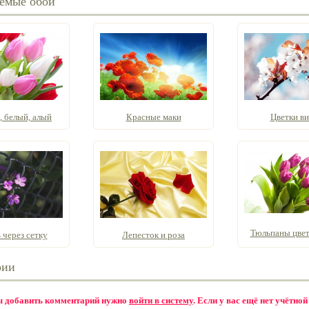
емые обои
, белый, алый
Красные маки
Цветки в
Тюльпаны цвета
 через сетку
Лепесток и роза
рии
бы добавить комментарий нужно
войти в систему
. Если у вас ещё нет учётной