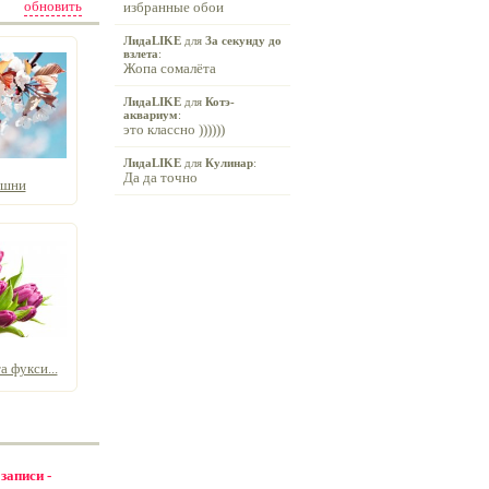
обновить
избранные обои
ЛидаLIKE
для
За секунду до
взлета
:
Жопа сомалёта
ЛидаLIKE
для
Котэ-
аквариум
:
это классно ))))))
ЛидаLIKE
для
Кулинар
:
Да да точно
ишни
 фукси...
 записи -