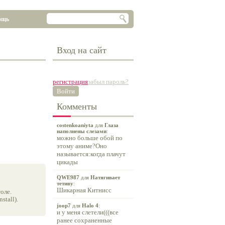
ощь
Вход на сайт
регистрация
забыл пароль?
Войти
Комменты
costenkoaniyta
для
Глаза
наполнены слезами
:
можно больше обой по
этому аниме?Оно
называется:когда плачут
цикады
QWE987
для
Натягивает
тетиву
:
Шикарная Китнисс
оле.
tall).
joop7
для
Halo 4
:
и у меня слетели(((все
ранее сохраненные