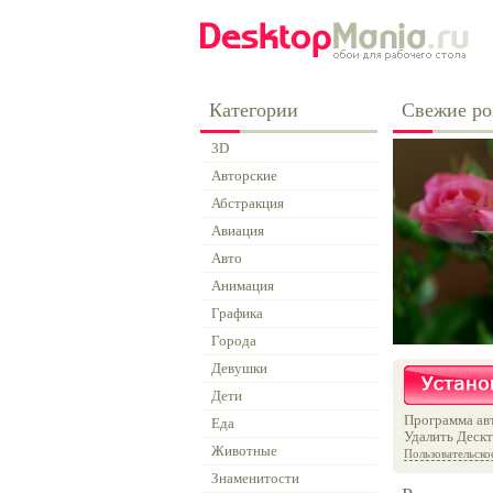
Категории
Свежие ро
3D
Авторские
Абстракция
Авиация
Авто
Анимация
Графика
Города
Девушки
Дети
Программа авт
Еда
Удалить Дескт
Животные
Пользовательско
Знаменитости