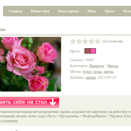
Главная
Новые обои
Популярные
Микс
Цвета
Пом
зы
(12 голосов)
Цвета:
Скачано: 9493
Категория:
Природа
>
Цветы
Метки:
букет
,
розы
,
цветы
Добавил:
admin
, 2012-05-15
оматически определит разрешение экрана и разместит картинку на рабочем ст
опманию можно легко через Пуск > Программы > DesktopMania > Удалить (Unins
е соглашение