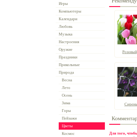
Рекоменду
Игры
Компьютеры
Календари
Любовь
Музыка
Настроения
Оружие
Розовый
Праздники
Прикольные
Природа
Весна
Лето
Осень
Зима
Сирень
Горы
Коммента
Пейзажи
Цветы
Для того, что
Космос