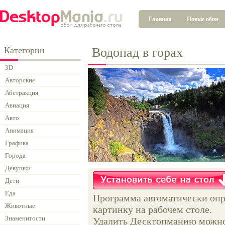
Главная
Новые обои
Категории
Водопад в горах
3D
Авторские
Абстракция
Авиация
Авто
Анимация
Графика
Города
Девушки
Дети
Еда
Программа автоматически опр
Животные
картинку на рабочем столе.
Знаменитости
Удалить Десктопманию можно 