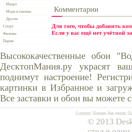
Макро
Комментарии
Моря и океаны
Другие
Для того, чтобы добавить к
Спорт
Если у вас ещё нет учётной з
Фильмы
Парни
Высококачественные обои "Во
ДесктопМания.ру украсят ва
поднимут настроение! Регистр
картинки в Избранное и загруж
Все заставки и обои вы можете 
О проекте
|
Помощь
|
Как удалить
|
По
© 2013 Desk
стол в один