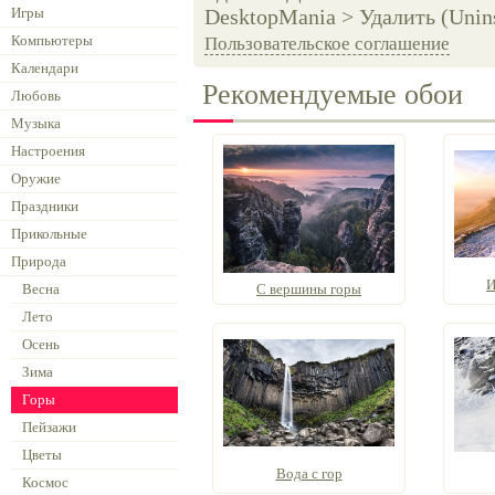
Игры
DesktopMania > Удалить (Unins
Компьютеры
Пользовательское соглашение
Календари
Рекомендуемые обои
Любовь
Музыка
Настроения
Оружие
Праздники
Прикольные
Природа
И
Весна
С вершины горы
Лето
Осень
Зима
Горы
Пейзажи
Цветы
Вода с гор
Космос