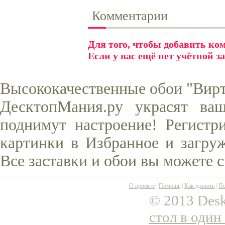
Комментарии
Для того, чтобы добавить к
Если у вас ещё нет учётной з
Высококачественные обои "Вирту
ДесктопМания.ру украсят ва
поднимут настроение! Регистр
картинки в Избранное и загруж
Все заставки и обои вы можете 
О проекте
|
Помощь
|
Как удалить
|
По
© 2013 Desk
стол в один