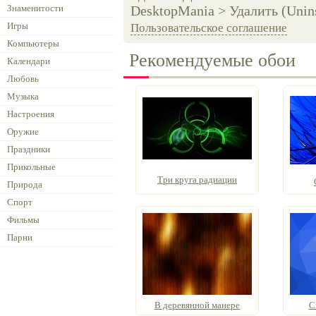
Знаменитости
DesktopMania > Удалить (Unins
Игры
Пользовательское соглашение
Компьютеры
Рекомендуемые обои
Календари
Любовь
Музыка
Настроения
Оружие
Праздники
Прикольные
Три круга радиации
Природа
Спорт
Фильмы
Парни
В деревянной манере
С