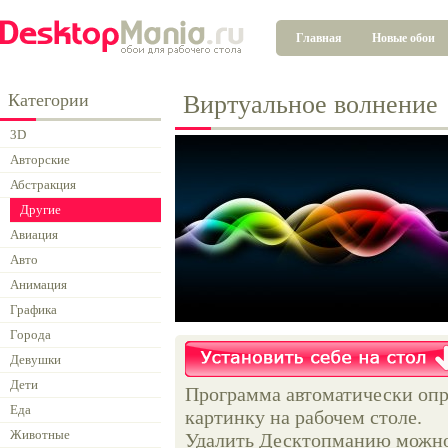
Главная
Новые обои
Категории
Виртуальное волнение
3D
Авторские
Абстракция
Другие
Авиация
Авто
Анимация
Графика
Города
Девушки
Дети
Программа автоматически опр
Еда
картинку на рабочем столе.
Животные
Удалить Десктопманию можно 