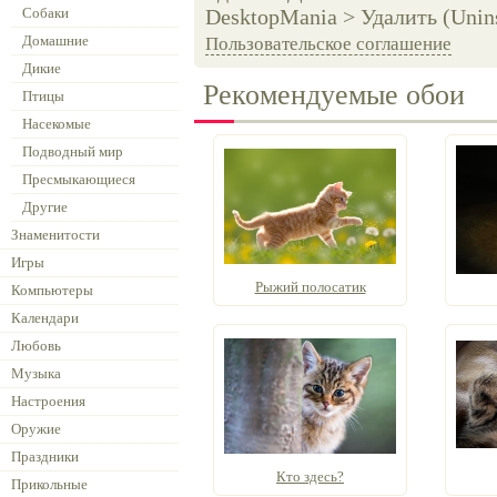
Собаки
DesktopMania > Удалить (Unins
Домашние
Пользовательское соглашение
Дикие
Рекомендуемые обои
Птицы
Насекомые
Подводный мир
Пресмыкающиеся
Другие
Знаменитости
Игры
Рыжий полосатик
Компьютеры
Календари
Любовь
Музыка
Настроения
Оружие
Праздники
Кто здесь?
Прикольные