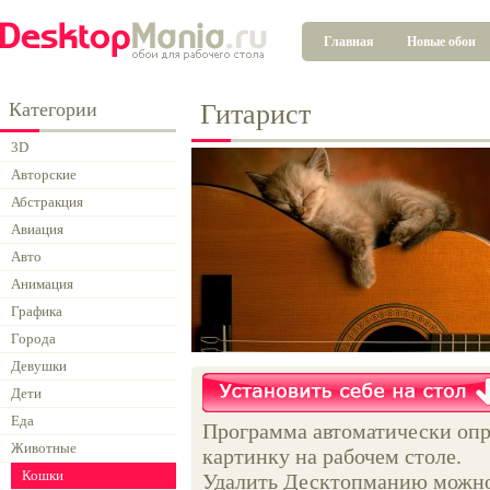
Главная
Новые обои
Категории
Гитарист
3D
Авторские
Абстракция
Авиация
Авто
Анимация
Графика
Города
Девушки
Дети
Еда
Программа автоматически опр
Животные
картинку на рабочем столе.
Кошки
Удалить Десктопманию можно 