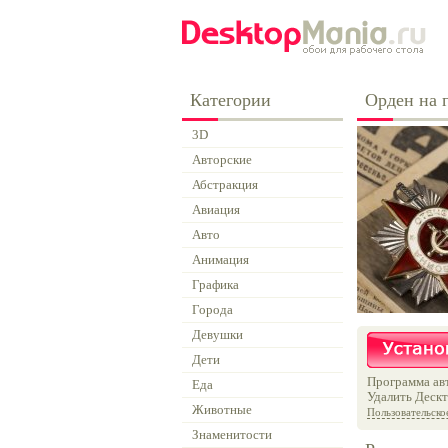
Категории
Орден на г
3D
Авторские
Абстракция
Авиация
Авто
Анимация
Графика
Города
Девушки
Дети
Программа авт
Еда
Удалить Дескт
Животные
Пользовательско
Знаменитости