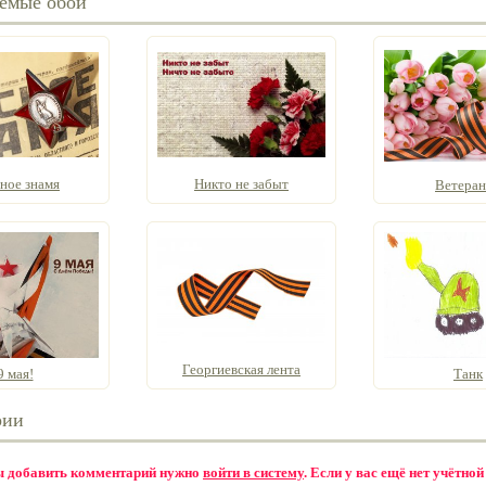
емые обои
ное знамя
Никто не забыт
Ветера
Георгиевская лента
9 мая!
Танк
рии
бы добавить комментарий нужно
войти в систему
. Если у вас ещё нет учётной