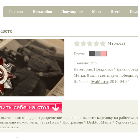
Главная
Новые обои
Популярные
Микс
Цвета
Пом
азете
(4 голоса)
Цвета:
Скачано: 266
Категория:
Праздники
>
День побед
Метки:
9 мая
,
газета
,
день победы
,
о
Добавил:
AvaMaster
, 2010-04-24
оматически определит разрешение экрана и разместит картинку на рабочем ст
опманию можно легко через Пуск > Программы > DesktopMania > Удалить (Unins
е соглашение