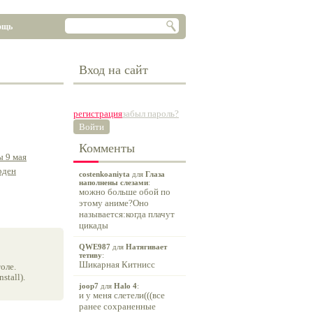
ощь
Вход на сайт
регистрация
забыл пароль?
Войти
Комменты
ы 9 мая
рден
costenkoaniyta
для
Глаза
наполнены слезами
:
можно больше обой по
этому аниме?Оно
называется:когда плачут
цикады
QWE987
для
Натягивает
тетиву
:
Шикарная Китнисс
оле.
tall).
joop7
для
Halo 4
:
и у меня слетели(((все
ранее сохраненные