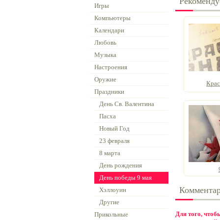
Рекоменду
Игры
Компьютеры
Календари
Любовь
Музыка
Настроения
Оружие
Крас
Праздники
День Св. Валентина
Пасха
Новый Год
23 февраля
8 марта
День рождения
День победы 9 мая
Коммента
Хэллоуин
Другие
Для того, что
Прикольные