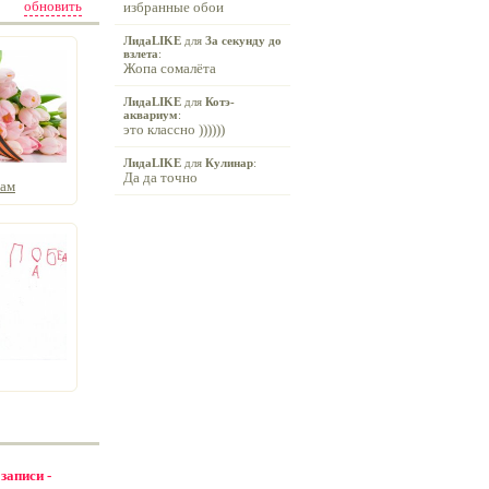
обновить
избранные обои
ЛидаLIKE
для
За секунду до
взлета
:
Жопа сомалёта
ЛидаLIKE
для
Котэ-
аквариум
:
это классно ))))))
ЛидаLIKE
для
Кулинар
:
Да да точно
нам
 записи -