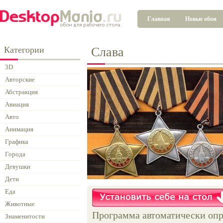
Главная
Новые обои
Категории
Слава
3D
Авторские
Абстракция
Авиация
Авто
Анимация
Графика
Города
Девушки
Дети
Еда
Животные
Программа автоматически опр
Знаменитости