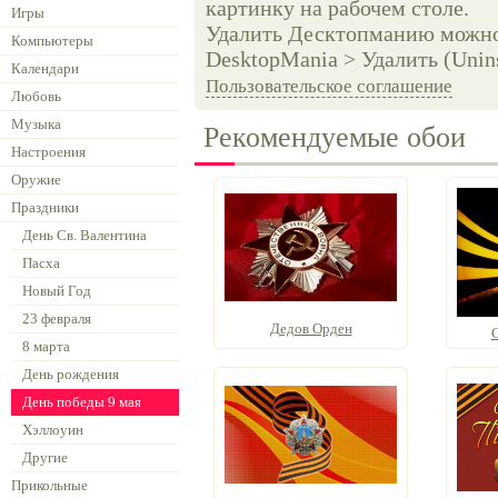
картинку на рабочем столе.
Игры
Удалить Десктопманию можно 
Компьютеры
DesktopMania > Удалить (Unins
Календари
Пользовательское соглашение
Любовь
Музыка
Рекомендуемые обои
Настроения
Оружие
Праздники
День Св. Валентина
Пасха
Новый Год
23 февраля
Дедов Орден
8 марта
День рождения
День победы 9 мая
Хэллоуин
Другие
Прикольные