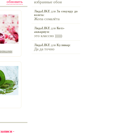
обновить
избранные обои
ЛидаLIKE
для
За секунду до
взлета
:
Жопа сомалёта
ЛидаLIKE
для
Котэ-
аквариум
:
это классно ))))))
ЛидаLIKE
для
Кулинар
:
Да да точно
ливками
 записи -