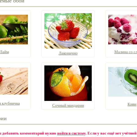
емые обои
Лайм
Малина со с
Лаконично
я клубничка
Киви
Сочный мандарин
рии
бы добавить комментарий нужно
войти в систему
. Если у вас ещё нет учётной