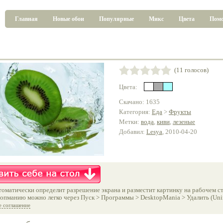
Главная
Новые обои
Популярные
Микс
Цвета
Пом
(11 голосов)
Цвета:
Скачано: 1635
Категория:
Еда
>
Фрукты
Метки:
вода
,
киви
,
лезеные
Добавил:
Lesya
, 2010-04-20
оматически определит разрешение экрана и разместит картинку на рабочем ст
опманию можно легко через Пуск > Программы > DesktopMania > Удалить (Unins
е соглашение