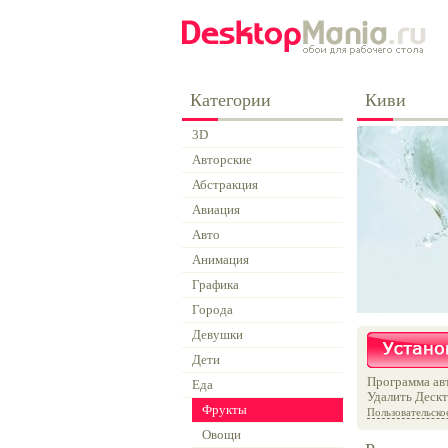
Категории
Киви
3D
Авторские
Абстракция
Авиация
Авто
Анимация
Графика
Города
Девушки
Дети
Программа авт
Еда
Удалить Дескт
Фрукты
Пользовательско
Овощи