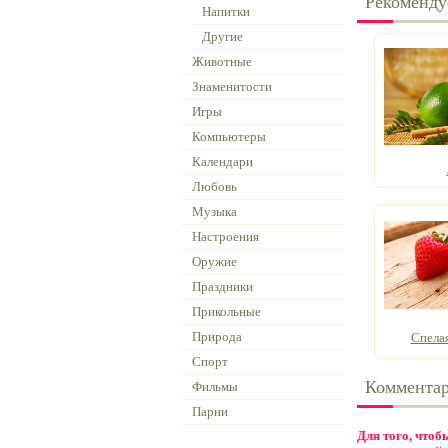
Рекоменду
Напитки
Другие
Животные
Знаменитости
Игры
Компьютеры
Календари
Любовь
Музыка
Настроения
Оружие
Праздники
Прикольные
Природа
Спела
Спорт
Коммента
Фильмы
Парни
Для того, что