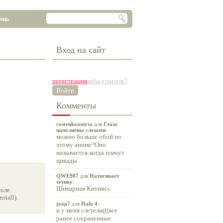
ощь
Вход на сайт
регистрация
забыл пароль?
Войти
Комменты
costenkoaniyta
для
Глаза
наполнены слезами
:
можно больше обой по
этому аниме?Оно
называется:когда плачут
цикады
QWE987
для
Натягивает
тетиву
:
Шикарная Китнисс
оле.
tall).
joop7
для
Halo 4
:
и у меня слетели(((все
ранее сохраненные