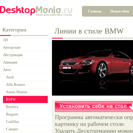
Главная
Новые обои
Категории
Линии в стиле BMW
3D
Авторские
Абстракция
Авиация
Авто
Audi
Alfa Romeo
Aston Martin
BMW
Bentley
Bugatti
Программа автоматически опр
Cadillac
картинку на рабочем столе.
Camaro
Удалить Десктопманию можно 