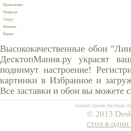
Прикольные
Природа
Спорт
Фильмы
Парни
Высококачественные обои "Лин
ДесктопМания.ру украсят ва
поднимут настроение! Регистр
картинки в Избранное и загруж
Все заставки и обои вы можете 
О проекте
|
Помощь
|
Как удалить
|
По
© 2013 Desk
стол в один