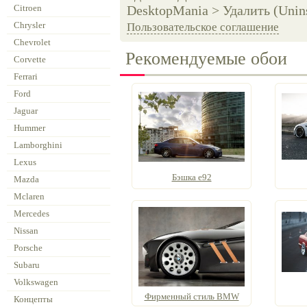
Citroen
DesktopMania > Удалить (Unins
Chrysler
Пользовательское соглашение
Chevrolet
Рекомендуемые обои
Corvette
Ferrari
Ford
Jaguar
Hummer
Lamborghini
Lexus
Бэшка е92
Mazda
Mclaren
Mercedes
Nissan
Porsche
Subaru
Volkswagen
Фирменный стиль BMW
Концепты