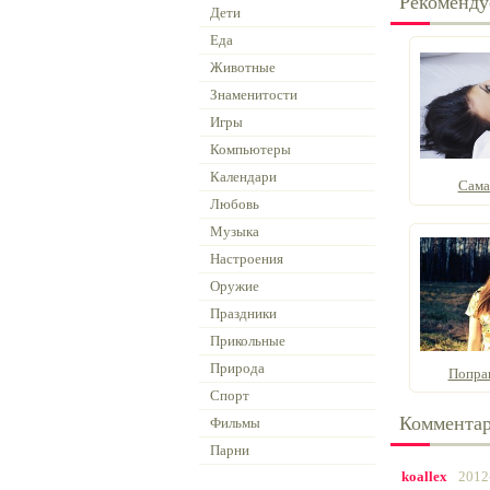
Рекоменду
Дети
Еда
Животные
Знаменитости
Игры
Компьютеры
Календари
Сама
Любовь
Музыка
Настроения
Оружие
Праздники
Прикольные
Природа
Попра
Спорт
Коммента
Фильмы
Парни
koallex
2012