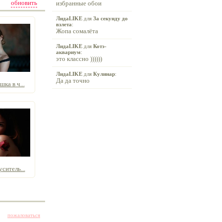
обновить
избранные обои
ЛидаLIKE
для
За секунду до
взлета
:
Жопа сомалёта
ЛидаLIKE
для
Котэ-
аквариум
:
это классно ))))))
ЛидаLIKE
для
Кулинар
:
Да да точно
ка в ч...
ситель...
пожаловаться