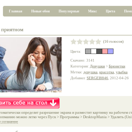
Главная
Новые обои
Популярные
Микс
Цвета
Пом
о приятном
(16 голосов)
Цвета:
Скачано: 3141
Категория:
Девушки
>
Брюнетки
Метки:
девушка
,
красотка
,
улыбка
Добавил:
SERGEI8846
, 2012-04-26
оматически определит разрешение экрана и разместит картинку на рабочем ст
опманию можно легко через Пуск > Программы > DesktopMania > Удалить (Unins
е соглашение