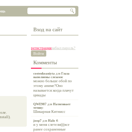
ощь
Вход на сайт
регистрация
забыл пароль?
Войти
Комменты
costenkoaniyta
для
Глаза
наполнены слезами
:
можно больше обой по
этому аниме?Оно
называется:когда плачут
цикады
QWE987
для
Натягивает
тетиву
:
Шикарная Китнисс
оле.
tall).
joop7
для
Halo 4
:
и у меня слетели(((все
ранее сохраненные