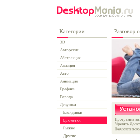
Категории
Разговор 
3D
Авторские
Абстракция
Авиация
Авто
Анимация
Графика
Города
Девушки
Блондинки
Программа авт
Брюнетки
Удалить Дескт
Рыжие
Пользовательско
Другие