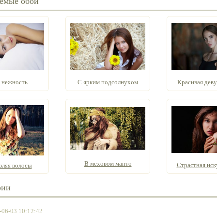
емые обои
 нежность
С ярким подсолнухом
Красивая девуш
В меховом манто
Страстная иску
вляя волосы
рии
-06-03 10:12:42