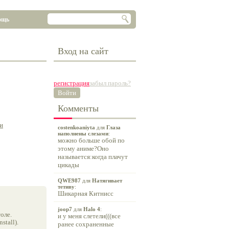
ощь
Вход на сайт
регистрация
забыл пароль?
Войти
Комменты
и
costenkoaniyta
для
Глаза
наполнены слезами
:
можно больше обой по
этому аниме?Оно
называется:когда плачут
цикады
QWE987
для
Натягивает
тетиву
:
Шикарная Китнисс
joop7
для
Halo 4
:
оле.
и у меня слетели(((все
tall).
ранее сохраненные