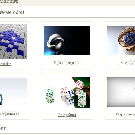
е соглашение
емые обои
Кривое зеркало
Безделу
озайка
 первенства
Разрушение
3d-кубики
рии