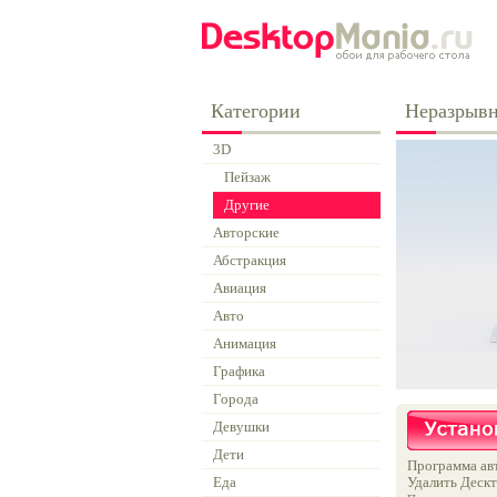
Категории
Неразрывн
3D
Пейзаж
Другие
Авторские
Абстракция
Авиация
Авто
Анимация
Графика
Города
Девушки
Дети
Программа авт
Еда
Удалить Дескт