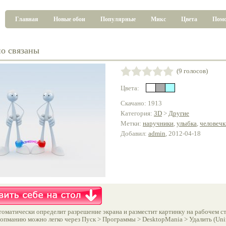
Главная
Новые обои
Популярные
Микс
Цвета
Пом
о связаны
(9 голосов)
Цвета:
Скачано: 1913
Категория:
3D
>
Другие
Метки:
наручники
,
улыбка
,
человечк
Добавил:
admin
, 2012-04-18
оматически определит разрешение экрана и разместит картинку на рабочем ст
опманию можно легко через Пуск > Программы > DesktopMania > Удалить (Unins