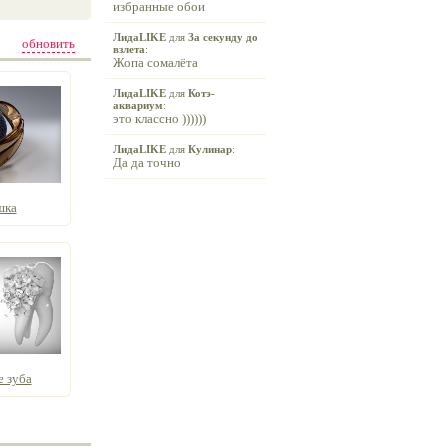
избранные обои
ЛидаLIKE
для
За секунду до
обновить
взлета
:
Жопа сомалёта
ЛидаLIKE
для
Котэ-
аквариум
:
это классно ))))))
ЛидаLIKE
для
Кулинар
:
Да да точно
шка
 зуба