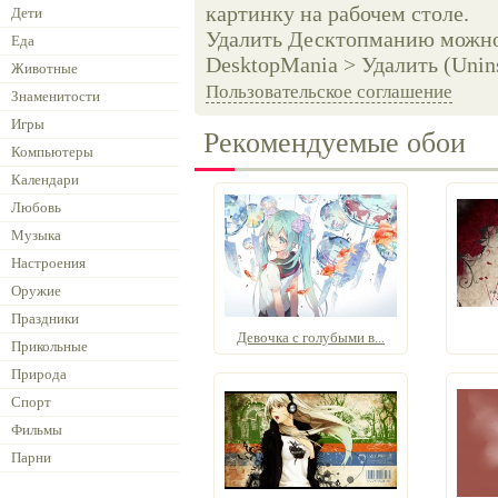
картинку на рабочем столе.
Дети
Удалить Десктопманию можно 
Еда
DesktopMania > Удалить (Unins
Животные
Пользовательское соглашение
Знаменитости
Игры
Рекомендуемые обои
Компьютеры
Календари
Любовь
Музыка
Настроения
Оружие
Праздники
Девочка с голубыми в...
Прикольные
Природа
Спорт
Фильмы
Парни