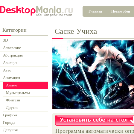
Главная
Новые обои
Категории
Саске Учиха
3D
Авторские
Абстракция
Авиация
Авто
Анимация
Аниме
Мультфильмы
Фэнтези
Другие
Графика
Города
Программа автоматически опр
Девушки