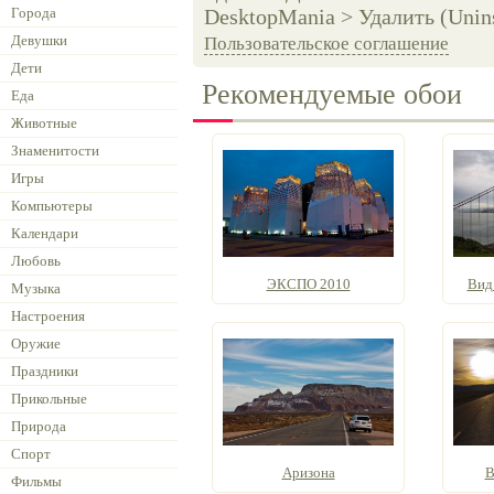
Города
DesktopMania > Удалить (Unins
Девушки
Пользовательское соглашение
Дети
Рекомендуемые обои
Еда
Животные
Знаменитости
Игры
Компьютеры
Календари
Любовь
ЭКСПО 2010
Вид
Музыка
Настроения
Оружие
Праздники
Прикольные
Природа
Спорт
Аризона
В
Фильмы