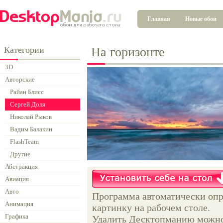
Главная
Новые обои
Категории
На горизонте
3D
Авторские
Райан Блисс
Сергей Доля
Николай Рыков
Вадим Балакин
FlashTeam
Другие
Абстракция
Авиация
Авто
Программа автоматически опр
Анимация
картинку на рабочем столе.
Графика
Удалить Десктопманию можно 