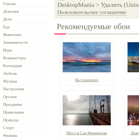
Города
DesktopMania > Удалить (Unins
Девушки
Пользовательское соглашение
Дети
Рекомендуемые обои
Еда
Животные
Знаменитости
Игры
Компьютеры
Календари
Любовь
На горизонте
Музыка
Настроения
Оружие
Праздники
Прикольные
Природа
Спорт
Мост в Сан-Франциско
Лазе
Фильмы