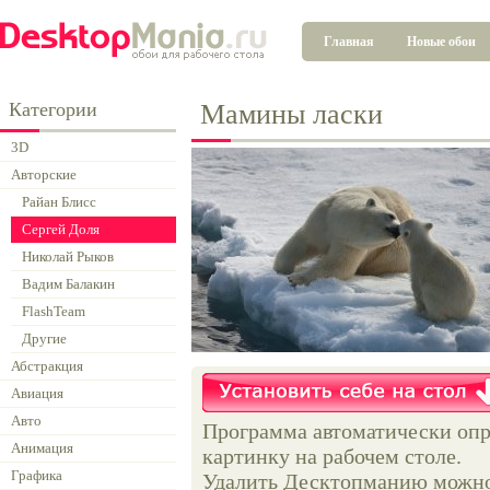
Главная
Новые обои
Категории
Мамины ласки
3D
Авторские
Райан Блисс
Сергей Доля
Николай Рыков
Вадим Балакин
FlashTeam
Другие
Абстракция
Авиация
Авто
Программа автоматически опр
Анимация
картинку на рабочем столе.
Графика
Удалить Десктопманию можно 