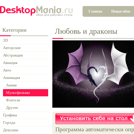
Главная
Новые обои
Категории
Любовь и драконы
3D
Авторские
Абстракция
Авиация
Авто
Анимация
Аниме
Мультфильмы
Фэнтези
Другие
Графика
Города
Программа автоматически опр
Девушки