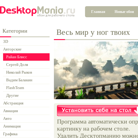
Главная
Новые обои
Категории
Весь мир у ног твоих
3D
Авторские
Райан Блисс
Сергей Доля
Николай Рыков
Вадим Балакин
FlashTeam
Другие
Абстракция
Авиация
Авто
Программа автоматически опр
Анимация
картинку на рабочем столе.
Графика
Удалить Десктопманию можно 