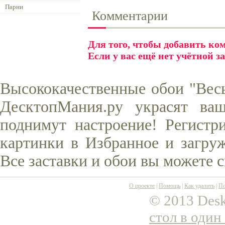
Парни
Комментарии
Для того, чтобы добавить к
Если у вас ещё нет учётной з
Высококачественные обои "Весь
ДесктопМания.ру украсят ва
поднимут настроение! Регистр
картинки в Избранное и загруж
Все заставки и обои вы можете 
О проекте
|
Помощь
|
Как удалить
|
По
© 2013 Desk
стол в один