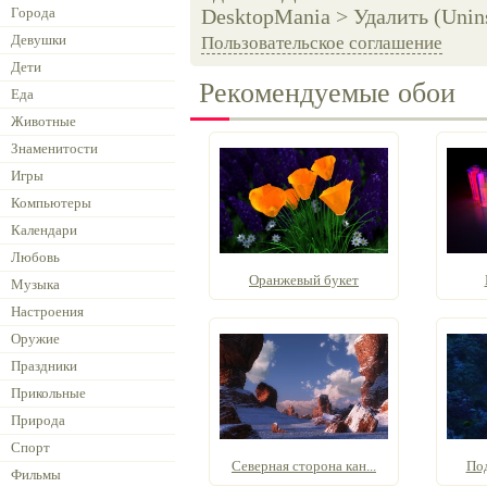
Города
DesktopMania > Удалить (Unins
Девушки
Пользовательское соглашение
Дети
Рекомендуемые обои
Еда
Животные
Знаменитости
Игры
Компьютеры
Календари
Любовь
Оранжевый букет
Музыка
Настроения
Оружие
Праздники
Прикольные
Природа
Спорт
Северная сторона кан...
По
Фильмы