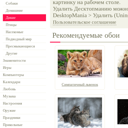
картинку на рабочем столе.
Собаки
Удалить Десктопманию можно 
Домашние
DesktopMania > Удалить (Unins
Дикие
Пользовательское соглашение
Птицы
Насекомые
Рекомендуемые обои
Подводный мир
Пресмыкающиеся
Другие
Знаменитости
Игры
Компьютеры
Календари
Симпатичный львенок
Любовь
Музыка
Настроения
Оружие
Праздники
Прикольные