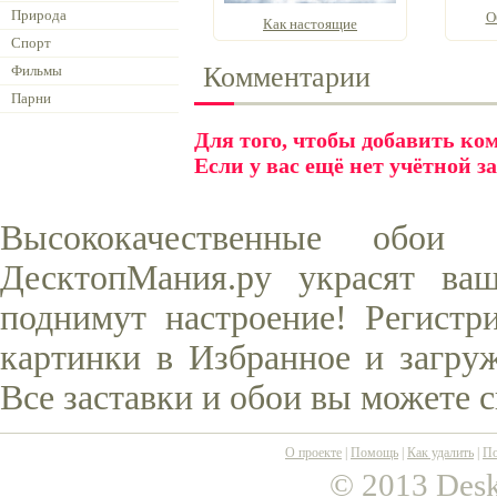
Природа
О
Как настоящие
Спорт
Комментарии
Фильмы
Парни
Для того, чтобы добавить к
Если у вас ещё нет учётной з
Высококачественные обои
ДесктопМания.ру украсят ва
поднимут настроение! Регистр
картинки в Избранное и загруж
Все заставки и обои вы можете 
О проекте
|
Помощь
|
Как удалить
|
По
© 2013 Desk