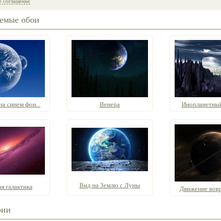
е соглашение
емые обои
а синем фон...
Венера
Инопланетны
Вид на Землю с Луны
я галактика
Движение вокру
рии