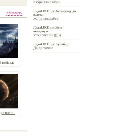
избранные обои
ЛидаLIKE
для
За секунду до
обновить
взлета
:
Жопа сомалёта
ЛидаLIKE
для
Котэ-
аквариум
:
это классно ))))))
ЛидаLIKE
для
Кулинар
:
Да да точно
й пейзаж
г план...