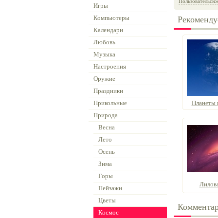
Пользовательско
Игры
Компьютеры
Рекоменду
Календари
Любовь
Музыка
Настроения
Оружие
Праздники
Прикольные
Планеты н
Природа
Весна
Лето
Осень
Зима
Горы
Лилова
Пейзажи
Цветы
Коммента
Космос