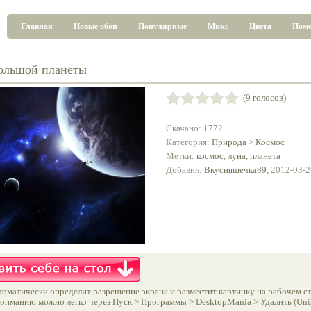
Главная
Новые обои
Популярные
Микс
Цвета
Пом
ольшой планеты
(9 голосов)
Скачано: 1772
Категория:
Природа
>
Космос
Метки:
космос
,
луна
,
планета
Добавил:
Вкусняшечка89
, 2012-03-
оматически определит разрешение экрана и разместит картинку на рабочем ст
опманию можно легко через Пуск > Программы > DesktopMania > Удалить (Unins