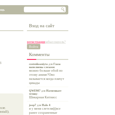
ощь
Вход на сайт
регистрация
забыл пароль?
Войти
Комменты
26
costenkoaniyta
для
Глаза
наполнены слезами
:
можно больше обой по
этому аниме?Оно
называется:когда плачут
цикады
QWE987
для
Натягивает
тетиву
:
Шикарная Китнисс
joop7
для
Halo 4
:
оле.
и у меня слетели(((все
tall).
ранее сохраненные