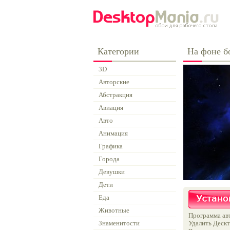
Категории
На фоне б
3D
Авторские
Абстракция
Авиация
Авто
Анимация
Графика
Города
Девушки
Дети
Еда
Животные
Программа авт
Знаменитости
Удалить Дескт