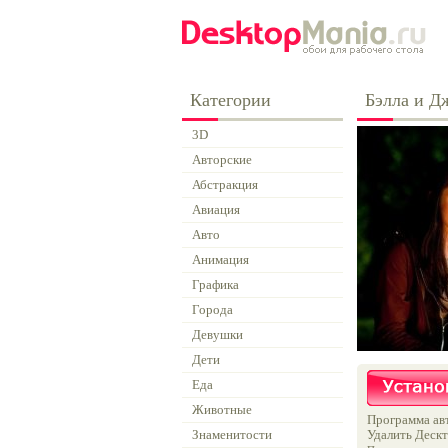
Категории
Бэлла и Д
3D
Авторские
Абстракция
Авиация
Авто
Анимация
Графика
Города
Девушки
Дети
Еда
Животные
Программа авт
Знаменитости
Удалить Дескт