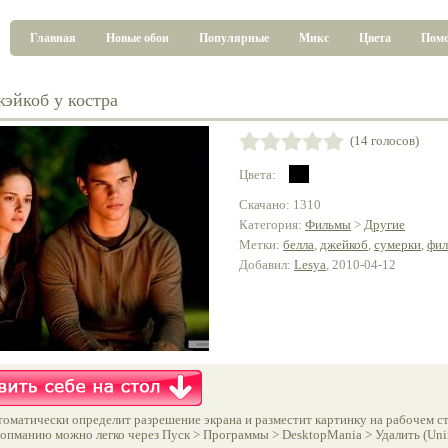
Главная
Новые обои
Популярные
Микс
Цвета
Пом
жэйкоб у костра
(14 голосов)
Цвета:
Скачано: 1310
Категория:
Фильмы
>
Другие
Метки:
белла
,
джейкоб
,
сумерки
,
фи
Добавил:
Lesya
, 2010-04-12
оматически определит разрешение экрана и разместит картинку на рабочем ст
опманию можно легко через Пуск > Программы > DesktopMania > Удалить (Unins