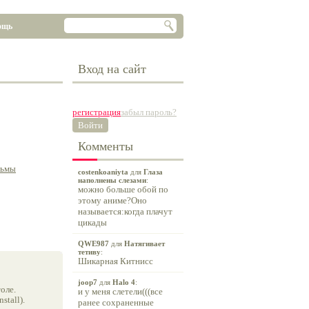
ощь
Вход на сайт
регистрация
забыл пароль?
Войти
Комменты
льмы
costenkoaniyta
для
Глаза
наполнены слезами
:
можно больше обой по
этому аниме?Оно
называется:когда плачут
цикады
QWE987
для
Натягивает
тетиву
:
Шикарная Китнисс
joop7
для
Halo 4
:
оле.
и у меня слетели(((все
tall).
ранее сохраненные