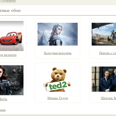
е соглашение
емые обои
Холодная королева
Парень с с
ing mcqueen
Мишка Тедди
Шерлок Х
Bella
рии