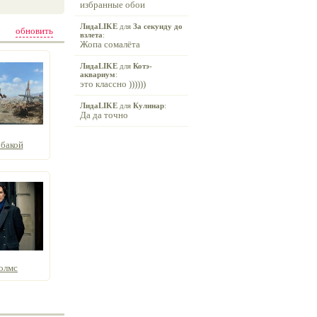
избранные обои
ЛидаLIKE
для
За секунду до
обновить
взлета
:
Жопа сомалёта
ЛидаLIKE
для
Котэ-
аквариум
:
это классно ))))))
ЛидаLIKE
для
Кулинар
:
Да да точно
обакой
олмс