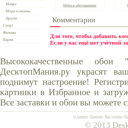
Макро
Небеса обетованные
Моря и океаны
Комментарии
Другие
Спорт
Фильмы
Для того, чтобы добавить к
Парни
Если у вас ещё нет учётной з
Высококачественные обои
ДесктопМания.ру украсят ва
поднимут настроение! Регистр
картинки в Избранное и загруж
Все заставки и обои вы можете 
О проекте
|
Помощь
|
Как удалить
|
По
© 2013 Desk