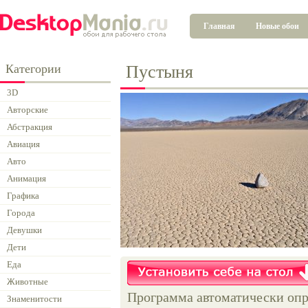
Главная
Новые обои
Категории
Пустыня
3D
Авторские
Абстракция
Авиация
Авто
Анимация
Графика
Города
Девушки
Дети
Еда
Животные
Программа автоматически опр
Знаменитости