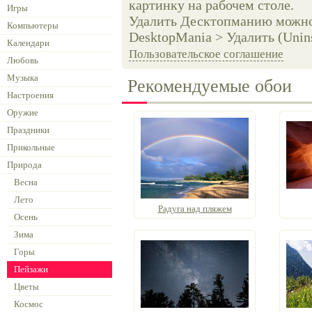
картинку на рабочем столе.
Игры
Удалить Десктопманию можно 
Компьютеры
DesktopMania > Удалить (Unins
Календари
Пользовательское соглашение
Любовь
Музыка
Рекомендуемые обои
Настроения
Оружие
Праздники
Прикольные
Природа
Весна
Лето
Радуга над пляжем
Осень
Зима
Горы
Пейзажи
Цветы
Космос