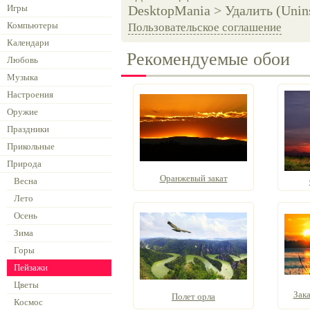
Игры
DesktopMania > Удалить (Unins
Компьютеры
Пользовательское соглашение
Календари
Рекомендуемые обои
Любовь
Музыка
Настроения
Оружие
Праздники
Прикольные
Природа
Оранжевый закат
Весна
Лето
Осень
Зима
Горы
Пейзажи
Цветы
Зака
Полет орла
Космос