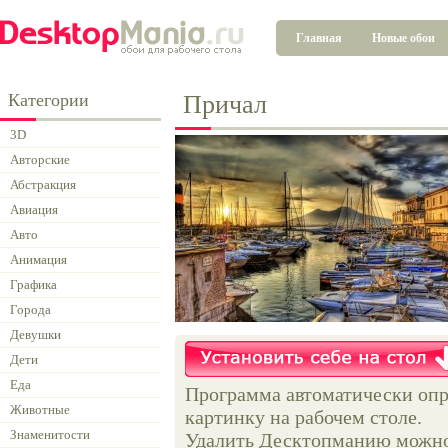
Главная
Новые обои
Категории
Причал
3D
Авторские
Абстракция
Авиация
Авто
Анимация
Графика
Города
Девушки
Дети
Еда
Программа автоматически опр
Животные
картинку на рабочем столе.
Знаменитости
Удалить Десктопманию можно 