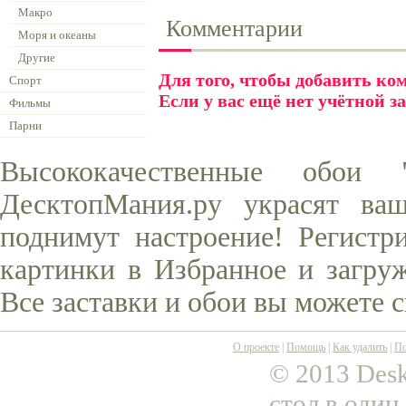
Макро
Комментарии
Моря и океаны
Другие
Для того, чтобы добавить к
Спорт
Если у вас ещё нет учётной з
Фильмы
Парни
Высококачественные обои
ДесктопМания.ру украсят ва
поднимут настроение! Регистр
картинки в Избранное и загруж
Все заставки и обои вы можете 
О проекте
|
Помощь
|
Как удалить
|
По
© 2013 Desk
стол в один