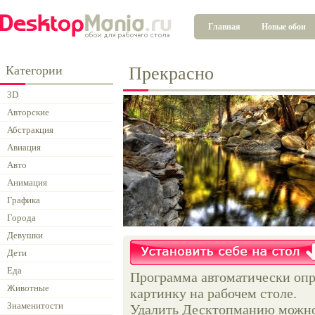
Главная
Новые обои
Категории
Прекрасно
3D
Авторские
Абстракция
Авиация
Авто
Анимация
Графика
Города
Девушки
Дети
Еда
Программа автоматически опр
Животные
картинку на рабочем столе.
Знаменитости
Удалить Десктопманию можно 