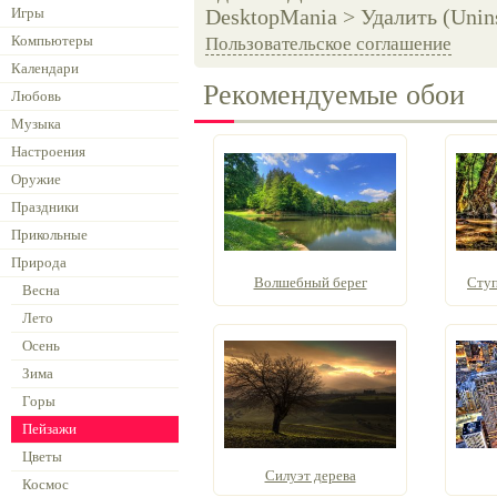
Игры
DesktopMania > Удалить (Unins
Компьютеры
Пользовательское соглашение
Календари
Рекомендуемые обои
Любовь
Музыка
Настроения
Оружие
Праздники
Прикольные
Природа
Волшебный берег
Ступ
Весна
Лето
Осень
Зима
Горы
Пейзажи
Цветы
Силуэт дерева
Космос