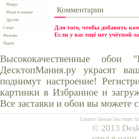
Макро
Комментарии
Моря и океаны
Другие
Для того, чтобы добавить к
Спорт
Если у вас ещё нет учётной з
Фильмы
Парни
Высококачественные обои 
ДесктопМания.ру украсят ва
поднимут настроение! Регистр
картинки в Избранное и загруж
Все заставки и обои вы можете 
О проекте
|
Помощь
|
Как удалить
|
По
© 2013 Desk
стол в один