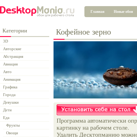
Главная
Новые обои
Категории
Кофейное зерно
3D
Авторские
Абстракция
Авиация
Авто
Анимация
Графика
Города
Девушки
Дети
Еда
Программа автоматически опр
Фрукты
картинку на рабочем столе.
Овощи
Удалить Десктопманию можно 