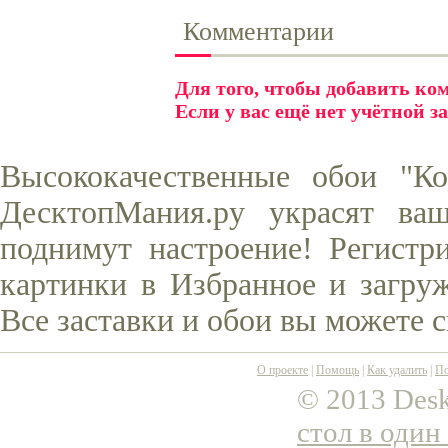
Комментарии
Для того, чтобы добавить к
Если у вас ещё нет учётной з
Высококачественные обои "К
ДесктопМания.ру украсят ва
поднимут настроение! Регистр
картинки в Избранное и загруж
Все заставки и обои вы можете 
О проекте
|
Помощь
|
Как удалить
|
По
© 2013 Desk
стол в один