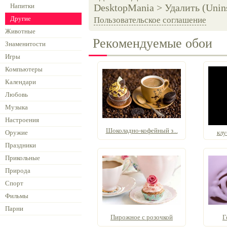
Напитки
DesktopMania > Удалить (Unins
Другие
Пользовательское соглашение
Животные
Рекомендуемые обои
Знаменитости
Игры
Компьютеры
Календари
Любовь
Музыка
Настроения
Шоколадно-кофейный з...
Оружие
клу
Праздники
Прикольные
Природа
Спорт
Фильмы
Парни
Пирожное с розочкой
Г