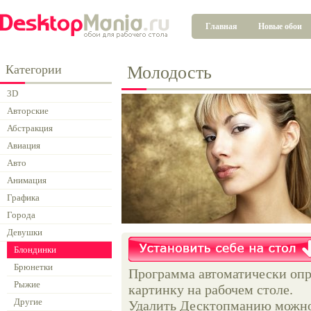
Главная
Новые обои
Категории
Молодость
3D
Авторские
Абстракция
Авиация
Авто
Анимация
Графика
Города
Девушки
Блондинки
Брюнетки
Программа автоматически опр
Рыжие
картинку на рабочем столе.
Другие
Удалить Десктопманию можно 