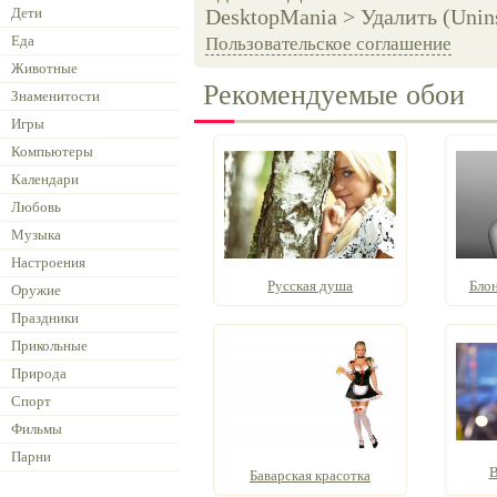
Дети
DesktopMania > Удалить (Unins
Еда
Пользовательское соглашение
Животные
Рекомендуемые обои
Знаменитости
Игры
Компьютеры
Календари
Любовь
Музыка
Настроения
Русская душа
Блон
Оружие
Праздники
Прикольные
Природа
Спорт
Фильмы
Парни
В
Баварская красотка