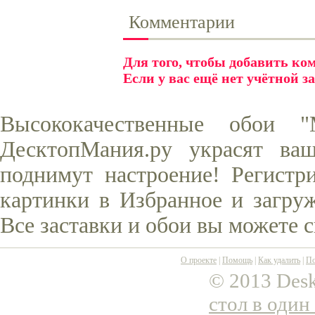
Комментарии
Для того, чтобы добавить к
Если у вас ещё нет учётной з
Высококачественные обои 
ДесктопМания.ру украсят ва
поднимут настроение! Регистр
картинки в Избранное и загруж
Все заставки и обои вы можете 
О проекте
|
Помощь
|
Как удалить
|
По
© 2013 Desk
стол в один