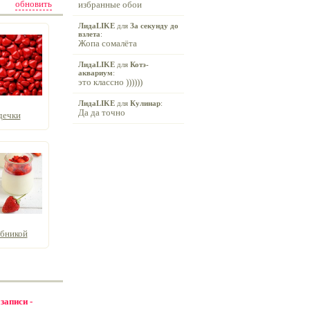
обновить
избранные обои
ЛидаLIKE
для
За секунду до
взлета
:
Жопа сомалёта
ЛидаLIKE
для
Котэ-
аквариум
:
это классно ))))))
ЛидаLIKE
для
Кулинар
:
Да да точно
дечки
убникой
 записи -