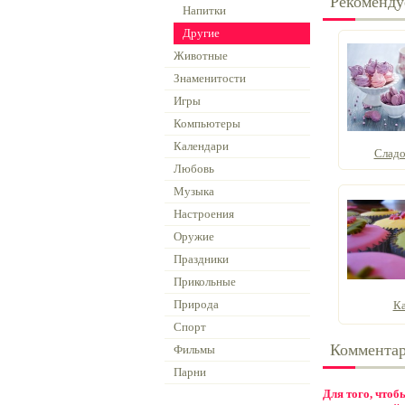
Рекоменду
Напитки
Другие
Животные
Знаменитости
Игры
Компьютеры
Календари
Сладо
Любовь
Музыка
Настроения
Оружие
Праздники
Прикольные
Природа
Ка
Спорт
Коммента
Фильмы
Парни
Для того, что