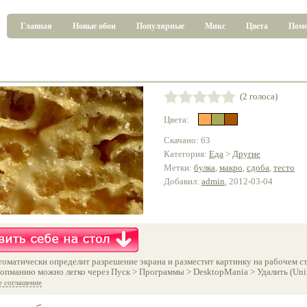
Главная
Новые обои
Популярные
Микс
Цвета
Пом
(2 голоса)
Цвета:
Скачано: 63
Категория:
Еда
>
Другие
Метки:
булка
,
макро
,
сдоба
,
тесто
Добавил:
admin
, 2012-03-04
оматически определит разрешение экрана и разместит картинку на рабочем ст
опманию можно легко через Пуск > Программы > DesktopMania > Удалить (Unins
е соглашение