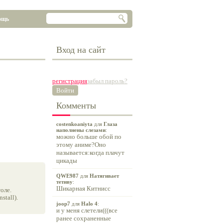
ощь
Вход на сайт
регистрация
забыл пароль?
Войти
Комменты
costenkoaniyta
для
Глаза
наполнены слезами
:
можно больше обой по
этому аниме?Оно
называется:когда плачут
цикады
QWE987
для
Натягивает
тетиву
:
Шикарная Китнисс
оле.
tall).
joop7
для
Halo 4
:
и у меня слетели(((все
ранее сохраненные