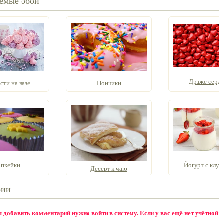
емые обои
Драже сер
сти на вазе
Пончики
пкейки
Йогурт с кл
Десерт к чаю
рии
бы добавить комментарий нужно
войти в систему
. Если у вас ещё нет учётной