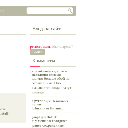
ощь
Вход на сайт
регистрация
забыл пароль?
Войти
Комменты
costenkoaniyta
для
Глаза
наполнены слезами
:
можно больше обой по
этому аниме?Оно
называется:когда плачут
цикады
QWE987
для
Натягивает
тетиву
:
Шикарная Китнисс
оле.
tall).
joop7
для
Halo 4
:
и у меня слетели(((все
ранее сохраненные