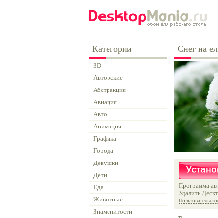
Категории
Снег на е
3D
Авторские
Абстракция
Авиация
Авто
Анимация
Графика
Города
Девушки
Дети
Программа авт
Еда
Удалить Дескт
Животные
Пользовательско
Знаменитости