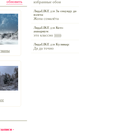
обновить
избранные обои
ЛидаLIKE
для
За секунду до
взлета
:
Жопа сомалёта
ЛидаLIKE
для
Котэ-
аквариум
:
это классно ))))))
ЛидаLIKE
для
Кулинар
:
Да да точно
уманы
нее
 записи -