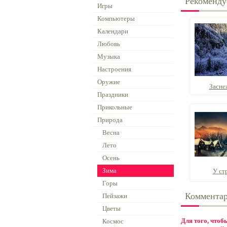
Рекоменду
Игры
Компьютеры
Календари
Любовь
Музыка
Настроения
Оружие
Засне
Праздники
Прикольные
Природа
Весна
Лето
Осень
Зима
У ст
Горы
Коммента
Пейзажи
Цветы
Для того, что
Космос