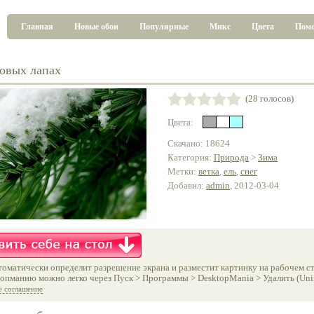
Главная
Новые обои
Популярные
Микс
Цвета
Пом
ловых лапах
(28 голосов)
Цвета:
Скачано: 18624
Категория:
Природа
>
Зима
Метки:
ветка
,
ель
,
снег
Добавил:
admin
, 2012-03-04
оматически определит разрешение экрана и разместит картинку на рабочем ст
опманию можно легко через Пуск > Программы > DesktopMania > Удалить (Unins
е соглашение