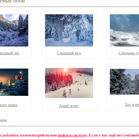
емые обои
женный лес
Снежный мех
Снежные т
Лес в и
рого замка
Алый зенит
рии
бы добавить комментарий нужно
войти в систему
. Если у вас ещё нет учётной