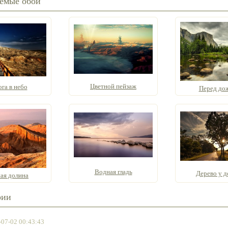
емые обои
Цветной пейзаж
га в небо
Перед до
Водная гладь
Дерево у д
ая долина
рии
-07-02 00:43:43