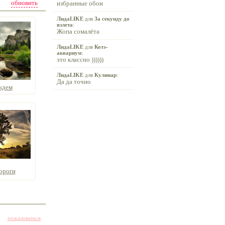
обновить
избранные обои
ЛидаLIKE
для
За секунду до
взлета
:
Жопа сомалёта
ЛидаLIKE
для
Котэ-
аквариум
:
это классно ))))))
ЛидаLIKE
для
Кулинар
:
Да да точно
ждем
ороги
пожаловаться