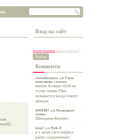
ощь
Вход на сайт
регистрация
забыл пароль?
Войти
Комменты
costenkoaniyta
для
Глаза
наполнены слезами
:
можно больше обой по
этому аниме?Оно
называется:когда плачут
цикады
QWE987
для
Натягивает
тетиву
:
Шикарная Китнисс
оле.
tall).
joop7
для
Halo 4
:
и у меня слетели(((все
ранее сохраненные