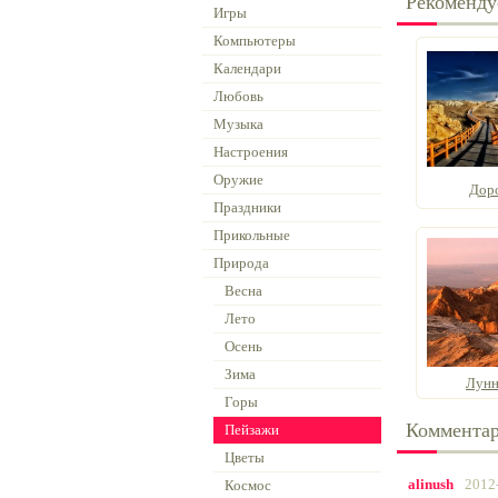
Рекоменду
Игры
Компьютеры
Календари
Любовь
Музыка
Настроения
Оружие
Доро
Праздники
Прикольные
Природа
Весна
Лето
Осень
Зима
Лунн
Горы
Коммента
Пейзажи
Цветы
alinush
2012
Космос