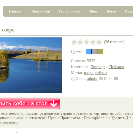
Главная
Новые обои
Популярные
Микс
Цвета
Пом
 озеро
(26 голосов)
Цвета:
Скачано: 5532
Категория:
Природа
>
Пейзажи
Метки:
озеро
,
пейзаж
Добавил:
admin
, 2010-04-08
оматически определит разрешение экрана и разместит картинку на рабочем ст
опманию можно легко через Пуск > Программы > DesktopMania > Удалить (Unins
е соглашение