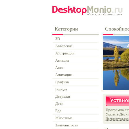
Категории
Спокойное
3D
Авторские
Абстракция
Авиация
Авто
Анимация
Графика
Города
Девушки
Дети
Программа авт
Еда
Удалить Дескт
Животные
Пользовательско
Знаменитости